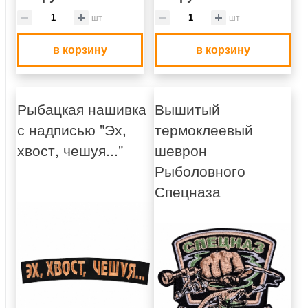
шт
шт
в корзину
в корзину
Рыбацкая нашивка
Вышитый
с надписью "Эх,
термоклеевый
хвост, чешуя..."
шеврон
Рыболовного
Спецназа