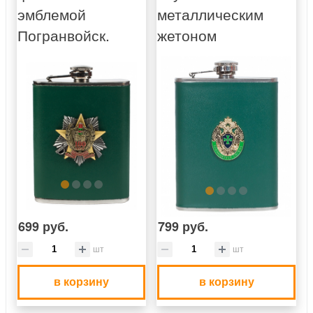
эмблемой
металлическим
Погранвойск.
жетоном
699 руб.
799 руб.
шт
шт
в корзину
в корзину