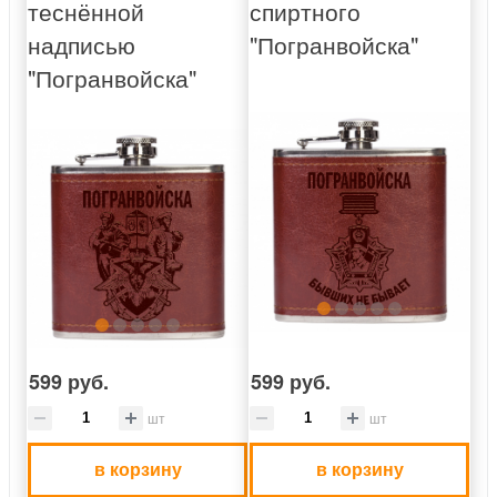
теснённой
спиртного
надписью
"Погранвойска"
"Погранвойска"
599 руб.
599 руб.
шт
шт
в корзину
в корзину