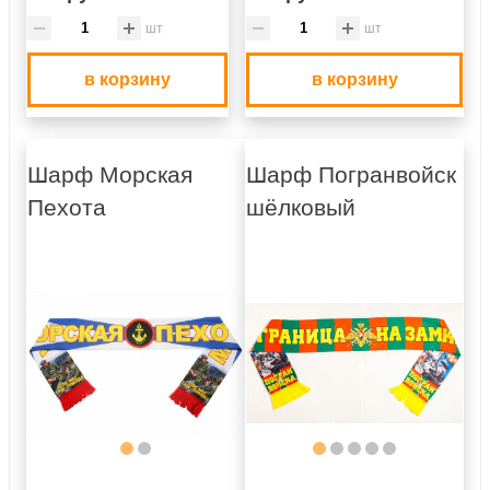
шт
шт
в корзину
в корзину
Шарф Морская
Шарф Погранвойск
Пехота
шёлковый