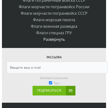
Флаги пограничные войска СССР
Флаги морчасти погранвойск России
Флаги морчасти погранвойск СССР
Флаги морская пехота
Флаги военная разведка
Флаги спецназ ГРУ
Развернуть
РАССЫЛКА
Выберите рассылку
Тест
ПОДПИСАТЬСЯ