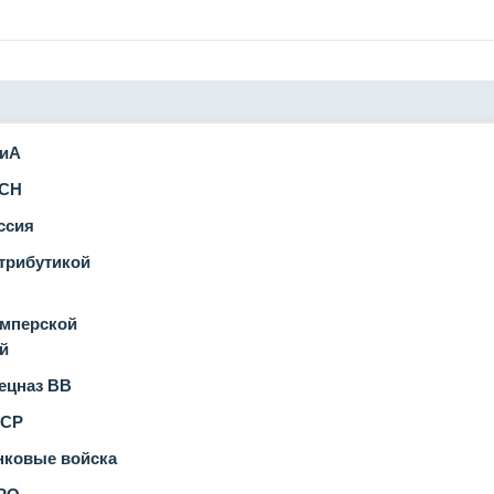
иА
СН
ссия
трибутикой
мперской
й
цназ ВВ
СР
ковые войска
РО