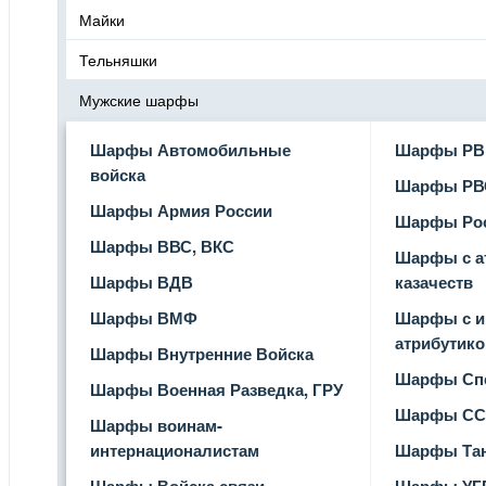
Майки
Тельняшки
Мужские шарфы
Шарфы Автомобильные
Шарфы РВ
войска
Шарфы РВ
Шарфы Армия России
Шарфы Ро
Шарфы ВВС, ВКС
Шарфы с а
Шарфы ВДВ
казачеств
Шарфы ВМФ
Шарфы с и
атрибутико
Шарфы Внутренние Войска
Шарфы Спе
Шарфы Военная Разведка, ГРУ
Шарфы СС
Шарфы воинам-
интернационалистам
Шарфы Тан
Шарфы Войска связи
Шарфы УГ