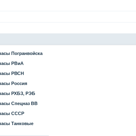
часы Погранвойска
часы РВиА
часы РВСН
часы Россия
часы РХБЗ, РЭБ
часы Спецназ ВВ
часы СССР
часы Танковые