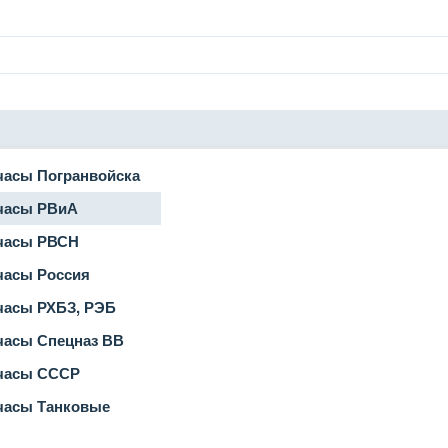
часы Погранвойска
часы РВиА
часы РВСН
часы Россия
часы РХБЗ, РЭБ
часы Спецназ ВВ
часы СССР
часы Танковые