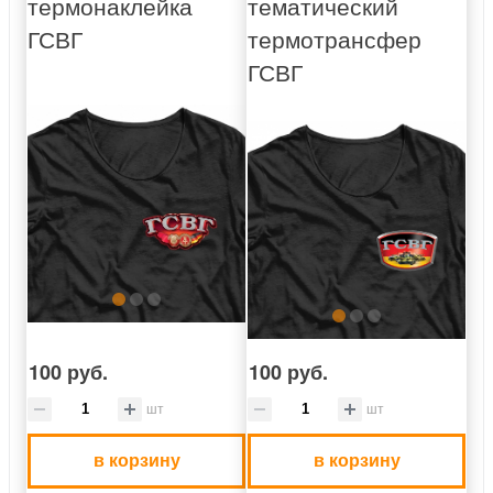
термонаклейка
тематический
ГСВГ
термотрансфер
ГСВГ
100 руб.
100 руб.
шт
шт
в корзину
в корзину