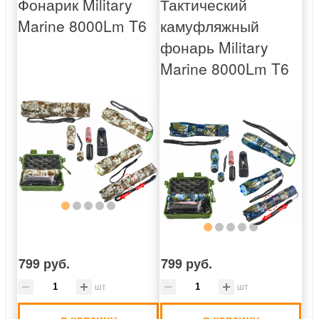
Фонарик Military
Тактический
Marine 8000Lm T6
камуфляжный
фонарь Military
Marine 8000Lm T6
799 руб.
799 руб.
шт
шт