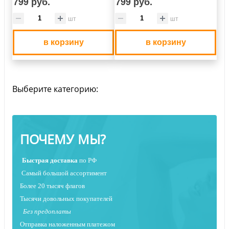
799 руб.
799 руб.
шт
шт
в корзину
в корзину
Выберите категорию:
ПОЧЕМУ МЫ?
Быстрая
доставка
по РФ
Самый большой ассортимент
Более 20 тысяч флагов
Тысячи довольных покупателей
Без предоплаты
Отправка наложенным платежо
м