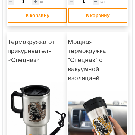
шт
шт
в корзину
в корзину
Термокружка от
Мощная
прикуривателя
термокружка
«Спецназ»
"Спецназ" с
вакуумной
изоляцией