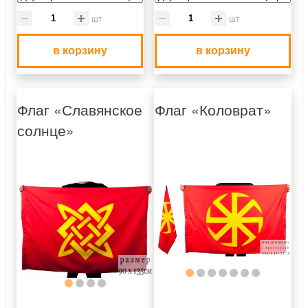
шт
шт
в корзину
в корзину
Флаг «Славянское
Флаг «Коловрат»
солнце»