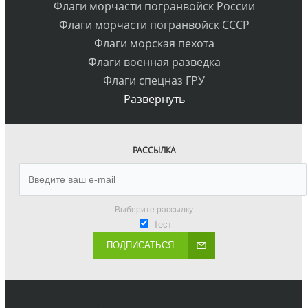
Флаги морчасти погранвойск России
Флаги морчасти погранвойск СССР
Флаги морская пехота
Флаги военная разведка
Флаги спецназ ГРУ
Развернуть
РАССЫЛКА
Выберите рассылку
Тест
ПОДПИСАТЬСЯ