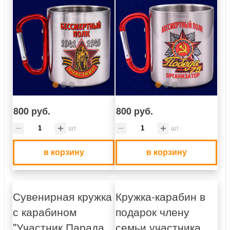
800 руб.
800 руб.
шт
шт
в корзину
в корзину
Сувенирная кружка
Кружка-карабин в
с карабином
подарок члену
"Участник Парада
семьи участника