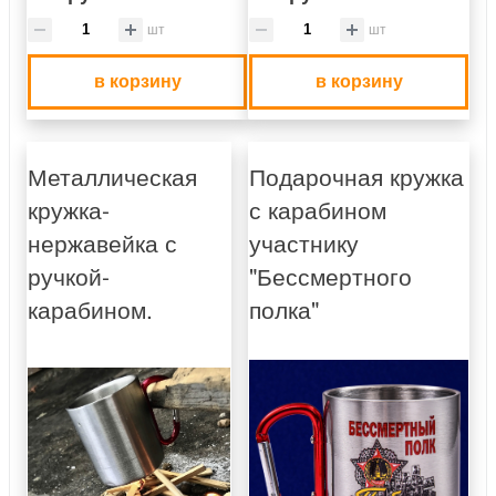
шт
шт
в корзину
в корзину
Металлическая
Подарочная кружка
кружка-
с карабином
нержавейка с
участнику
ручкой-
"Бессмертного
карабином.
полка"