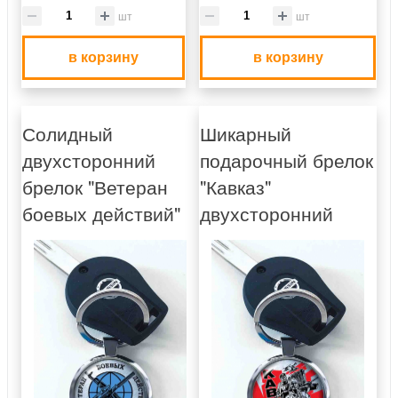
шт
шт
в корзину
в корзину
Солидный
Шикарный
двухсторонний
подарочный брелок
брелок "Ветеран
"Кавказ"
боевых действий"
двухсторонний