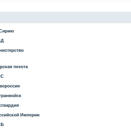
 Сирию
ВД
нистерство
рская пехота
ЧС
вороссия
гранвойск
сгвардия
ссийской Империи
СБ