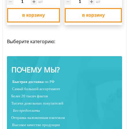
шт
шт
в корзину
в корзину
Выберите категорию:
ПОЧЕМУ МЫ?
Быстрая
доставка
по РФ
Самый большой ассортимент
Более 20 тысяч флагов
Тысячи довольных покупателей
Без предоплаты
Отправка наложенным платежо
м
Высокое качество продукции