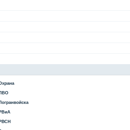
Охрана
ПВО
огранвойска
РВиА
РВСН