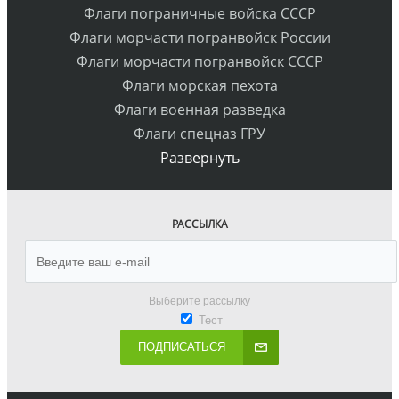
Флаги пограничные войска СССР
Флаги морчасти погранвойск России
Флаги морчасти погранвойск СССР
Флаги морская пехота
Флаги военная разведка
Флаги спецназ ГРУ
Развернуть
РАССЫЛКА
Выберите рассылку
Тест
ПОДПИСАТЬСЯ