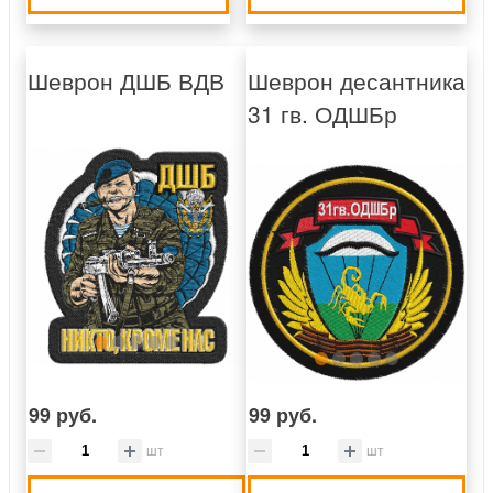
Шеврон ДШБ ВДВ
Шеврон десантника
31 гв. ОДШБр
99 руб.
99 руб.
шт
шт