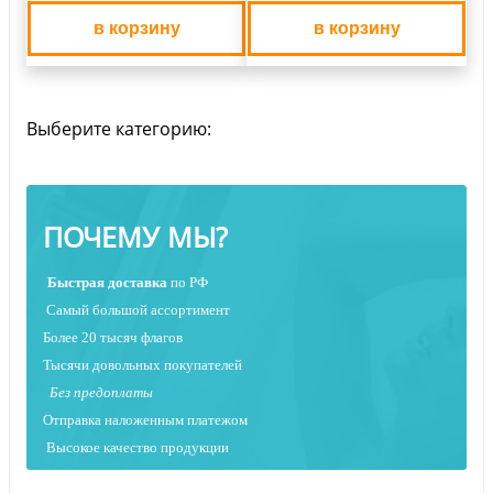
в корзину
в корзину
Выберите категорию:
ПОЧЕМУ МЫ?
Быстрая
доставка
по РФ
Самый большой ассортимент
Более 20 тысяч флагов
Тысячи довольных покупателей
Без предоплаты
Отправка наложенным платежо
м
Высокое качество продукции