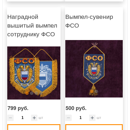
Наградной
Вымпел-сувенир
вышитый вымпел
ФСО
сотруднику ФСО
799 руб.
500 руб.
шт
шт