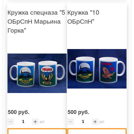
Кружка спецназа "5
Кружка "10
ОБрСпН Марьина
ОБрСпН"
Горка"
500 руб.
500 руб.
шт
шт