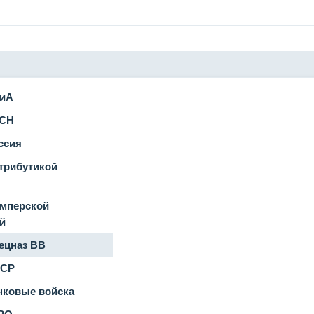
иА
СН
ссия
трибутикой
мперской
й
цназ ВВ
СР
ковые войска
РО