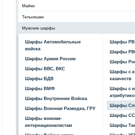
Майки
Тельняшки
Мужские шарфы
Шарфы Автомобильные
Шарфы РВ
войска
Шарфы РВ
Шарфы Армия России
Шарфы Ро
Шарфы ВВС, ВКС
Шарфы с а
Шарфы ВДВ
казачеств
Шарфы ВМФ
Шарфы с и
атрибутико
Шарфы Внутренние Войска
Шарфы Спе
Шарфы Военная Разведка, ГРУ
Шарфы СС
Шарфы воинам-
интернационалистам
Шарфы Тан
Шарфы Войска связи
Шарфы УГ