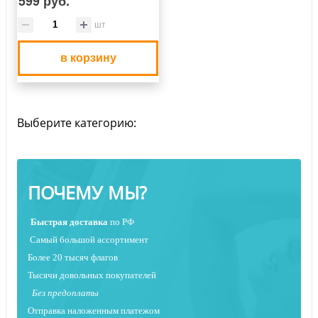
599 руб.
шт
в корзину
Выберите категорию:
ПОЧЕМУ МЫ?
Быстрая
доставка
по РФ
Самый большой ассортимент
Более 20 тысяч флагов
Тысячи довольных покупателей
Без предоплаты
Отправка наложенным платежо
м