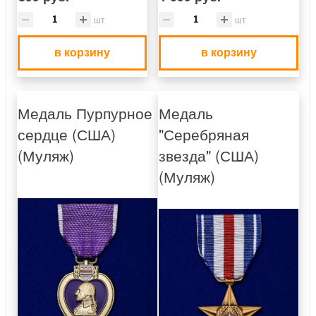
шт
шт
в корзину
в корзину
Медаль Пурпурное
Медаль
сердце (США)
"Серебряная
(Муляж)
звезда" (США)
(Муляж)