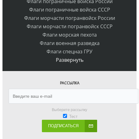
Флаги пограничные войска России
Флаги пограничные войска СССР
Флаги морчасти погранвойск России
Флаги морчасти погранвойск СССР
Флаги морская пехота
Флаги военная разведка
Флаги спецназ ГРУ
Развернуть
РАССЫЛКА
Выберите рассылку
Тест
ПОДПИСАТЬСЯ