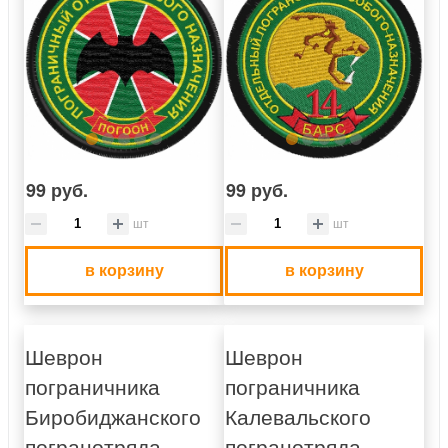
99 руб.
99 руб.
шт
шт
в корзину
в корзину
Шеврон
Шеврон
пограничника
пограничника
Биробиджанского
Калевальского
погранотряда
погранотряда