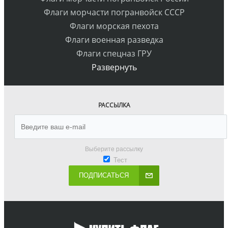
Флаги морчасти погранвойск СССР
Флаги морская пехота
Флаги военная разведка
Флаги спецназ ГРУ
Развернуть
РАССЫЛКА
Выберите рассылку
Тест
ПОДПИСАТЬСЯ