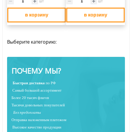
шт
шт
в корзину
в корзину
Выберите категорию:
ПОЧЕМУ МЫ?
Быстрая
доставка
по РФ
Самый большой ассортимент
Более 20 тысяч флагов
Тысячи довольных покупателей
Без предоплаты
Отправка наложенным платежо
м
Высокое качество продукции