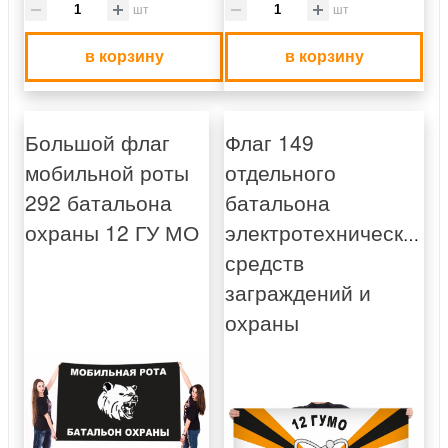
шт
шт
в корзину
в корзину
Большой флаг
Флаг 149
мобильной роты
отдельного
292 батальона
батальона
охраны 12 ГУ МО
электротехнических
средств
заграждений и
охраны