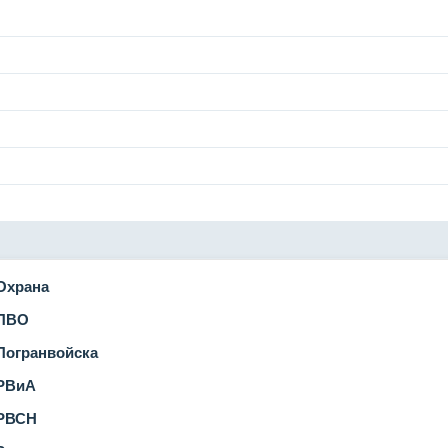
Охрана
ПВО
огранвойска
РВиА
РВСН