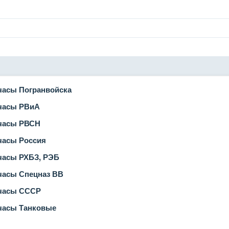
часы Погранвойска
часы РВиА
часы РВСН
часы Россия
часы РХБЗ, РЭБ
часы Спецназ ВВ
часы СССР
часы Танковые