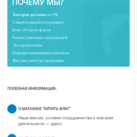
ПОЧЕМУ МЫ?
Быстрая
доставка
по РФ
Самый большой ассортимент
Более 20 тысяч флагов
Тысячи довольных покупателей
Без предоплаты
Отправка наложенным платежо
м
Высокое качество продукции
ПОЛЕЗНАЯ ИНФОРМАЦИЯ:
О МАГАЗИНЕ "КУПИТЬ ФЛАГ"
Наша миссия, условия сотрудничества и описание
деятельности — здесь!