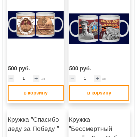
500 руб.
500 руб.
шт
шт
в корзину
в корзину
Кружка "Спасибо
Кружка
деду за Победу!"
"Бессмертный