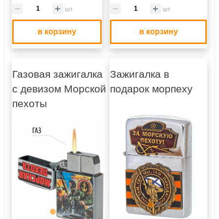
шт
шт
в корзину
в корзину
Газовая зажигалка
Зажигалка в
с девизом Морской
подарок морпеху
пехоты