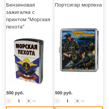
Бензиновая
Портсигар морпеха
зажигалка с
принтом "Морская
пехота"
500 руб.
500 руб.
шт
шт