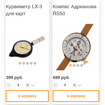
Курвиметр LX-3
Компас Адрианова
для карт
RS50
399 руб.
699 руб.
шт
шт
в корзину
в корзину