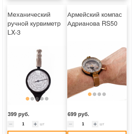
Механический
Армейский компас
ручной курвиметр
Адрианова RS50
LX-3
399 руб.
699 руб.
шт
шт