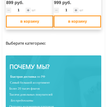
899 руб.
999 руб.
шт
шт
в корзину
в корзину
Выберите категорию:
ПОЧЕМУ МЫ?
Быстрая
доставка
по РФ
Самый большой ассортимент
Более 20 тысяч флагов
Тысячи довольных покупателей
Без предоплаты
Отправка наложенным платежо
м