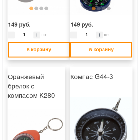
149 руб.
149 руб.
шт
шт
в корзину
в корзину
Оранжевый
Компас G44-3
брелок с
компасом K280