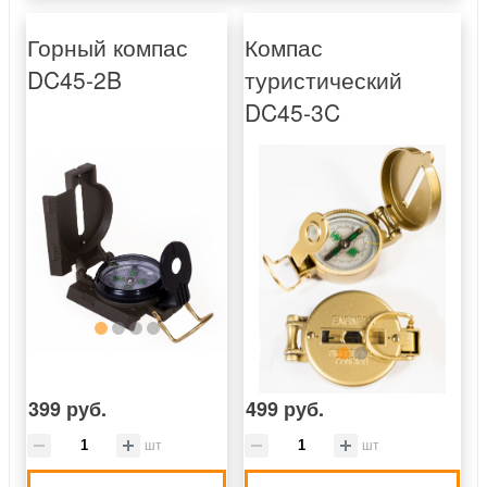
Горный компас
Компас
DC45-2B
туристический
DC45-3C
399 руб.
499 руб.
шт
шт