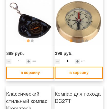
399 руб.
399 руб.
шт
шт
в корзину
в корзину
Классический
Компас для похода
стильный компас
DC27T
Kromatech