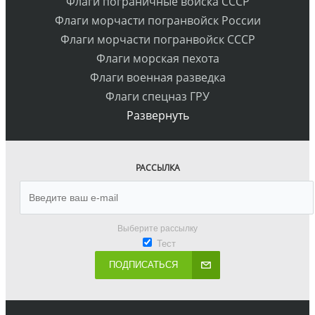
Флаги пограничные войска СССР
Флаги морчасти погранвойск России
Флаги морчасти погранвойск СССР
Флаги морская пехота
Флаги военная разведка
Флаги спецназ ГРУ
Развернуть
РАССЫЛКА
Выберите рассылку
Тест
ПОДПИСАТЬСЯ