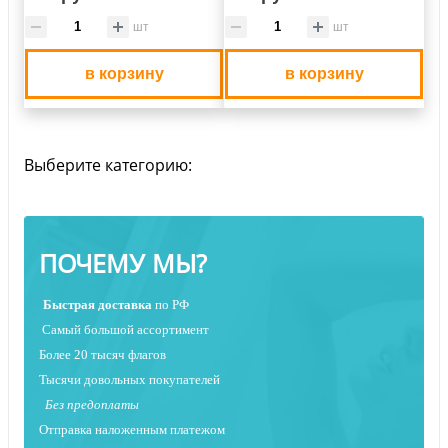
шт
шт
в корзину
в корзину
Выберите категорию:
ПОЧЕМУ МЫ?
Быстрая
доставка
по РФ
Самый большой ассортимент
Более 20 тысяч флагов
Тысячи довольных покупателей
Без предоплаты
Отправка наложенным платежо
м