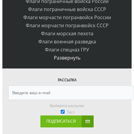
Флаги пограничные войска России
Флаги пограничные войска СССР
Флаги морчасти погранвойск России
Флаги морчасти погранвойск СССР
Флаги морская пехота
Флаги военная разведка
Флаги спецназ ГРУ
Развернуть
РАССЫЛКА
Выберите рассылку
Тест
ПОДПИСАТЬСЯ