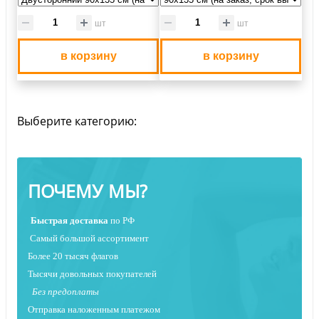
шт
шт
в корзину
в корзину
Выберите категорию:
ПОЧЕМУ МЫ?
Быстрая
доставка
по РФ
Самый большой ассортимент
Более 20 тысяч флагов
Тысячи довольных покупателей
Без предоплаты
Отправка наложенным платежо
м