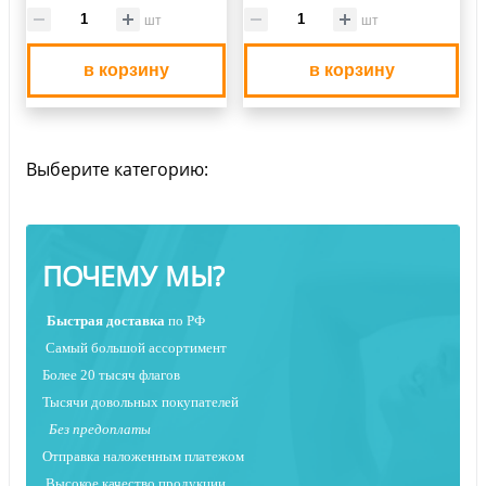
шт
шт
в корзину
в корзину
Выберите категорию:
ПОЧЕМУ МЫ?
Быстрая
доставка
по РФ
Самый большой ассортимент
Более 20 тысяч флагов
Тысячи довольных покупателей
Без предоплаты
Отправка наложенным платежо
м
Высокое качество продукции