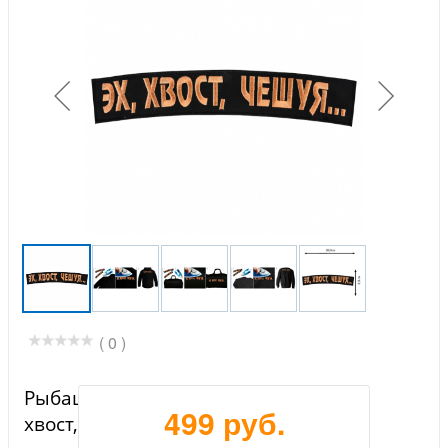
( 0 )
Рыбацкая нашивка с надписью "Эх,
499 руб.
хвост, чешуя..."