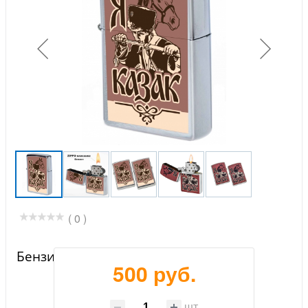
( 0 )
Бензиновая зажигалка "Я казак"
500 руб.
шт