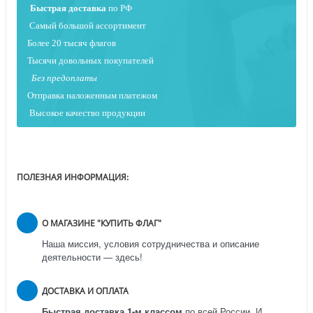
Быстрая
доставка
по РФ
Самый большой ассортимент
Более 20 тысяч флагов
Тысячи довольных покупателей
Без предоплаты
Отправка наложенным платежо
м
Высокое качество продукции
ПОЛЕЗНАЯ ИНФОРМАЦИЯ:
О МАГАЗИНЕ "КУПИТЬ ФЛАГ"
Наша миссия, условия сотрудничества и описание
деятельности — здесь!
ДОСТАВКА И ОПЛАТА
Быстрая доставка 1-м классом
по всей России.
И