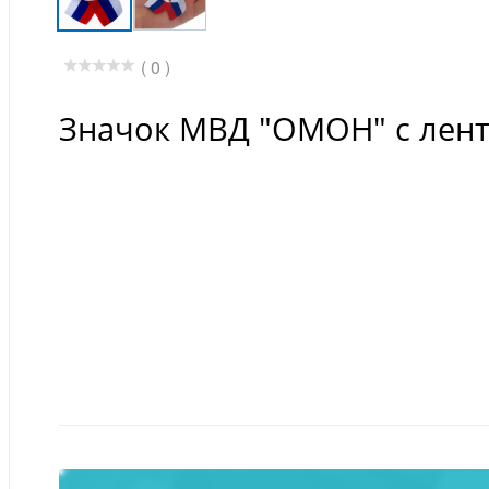
( 0 )
Значок МВД "ОМОН" с лент