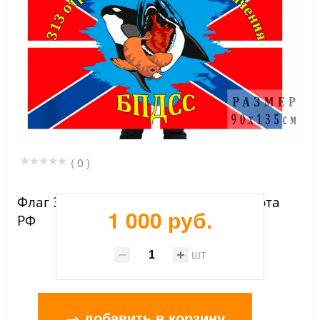
( 0 )
Флаг 313 ОСпН Военно-морского флота
1 000 руб.
РФ
шт
→ добавить в корзину