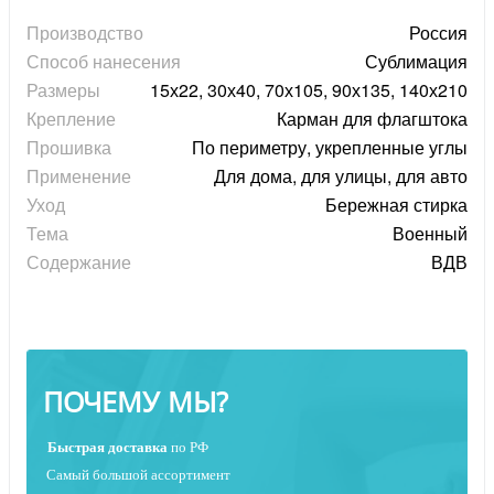
Производство
Россия
Способ нанесения
Сублимация
Размеры
15х22, 30х40, 70х105, 90х135, 140х210
Крепление
Карман для флагштока
Прошивка
По периметру, укрепленные углы
Применение
Для дома, для улицы, для авто
Уход
Бережная стирка
Тема
Военный
Содержание
ВДВ
ПОЧЕМУ МЫ?
Быстрая
доставка
по РФ
Самый большой ассортимент