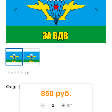
( 0 )
Флаг ВДВ за ВДВ
850 руб.
шт