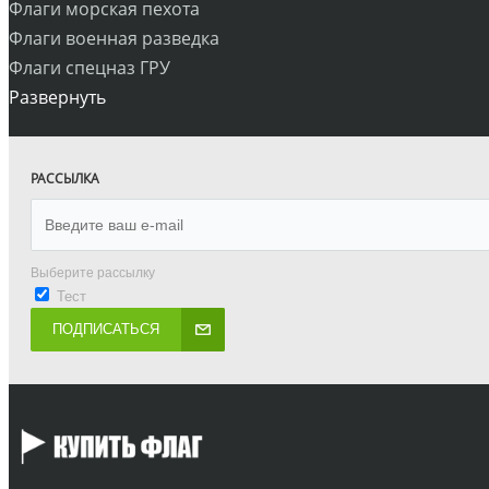
Флаги морская пехота
Флаги военная разведка
Флаги спецназ ГРУ
Развернуть
РАССЫЛКА
Выберите рассылку
Тест
ПОДПИСАТЬСЯ