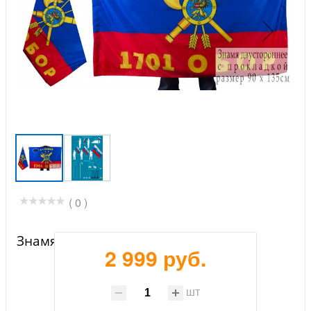
( 0 )
Знамя 1701-го батальона РВСН
2 999 руб.
шт