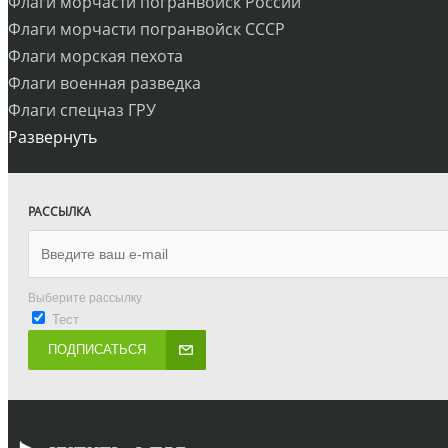
Флаги морчасти погранвойск России
Флаги морчасти погранвойск СССР
Флаги морская пехота
Флаги военная разведка
Флаги спецназ ГРУ
Развернуть
РАССЫЛКА
Выберите рассылку
Тест
ПОДПИСАТЬСЯ