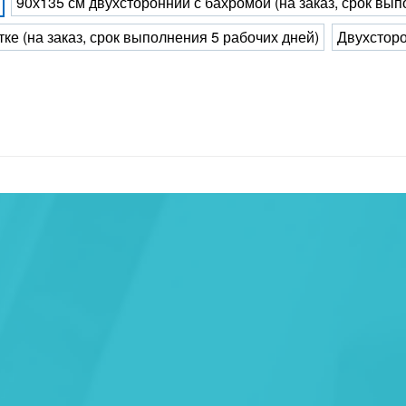
90х135 см двухсторонний с бахромой (на заказ, срок вып
тке (на заказ, срок выполнения 5 рабочих дней)
Двухсторо