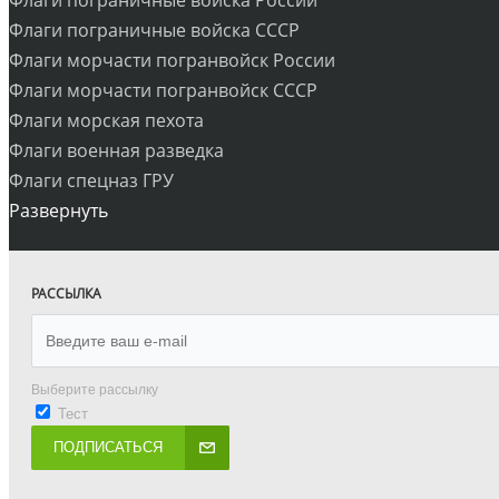
Флаги пограничные войска России
Флаги пограничные войска СССР
Флаги морчасти погранвойск России
Флаги морчасти погранвойск СССР
Флаги морская пехота
Флаги военная разведка
Флаги спецназ ГРУ
Развернуть
РАССЫЛКА
Выберите рассылку
Тест
ПОДПИСАТЬСЯ