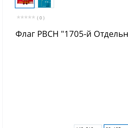
( 0 )
Флаг РВСН "1705-й Отдельн