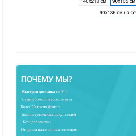
140х210 см
90х135 см
90х135 см на се
ПОЧЕМУ МЫ?
Быстрая
доставка
по РФ
Самый большой ассортимент
Более 20 тысяч флагов
Тысячи довольных покупателей
Без предоплаты
Отправка наложенным платежо
м