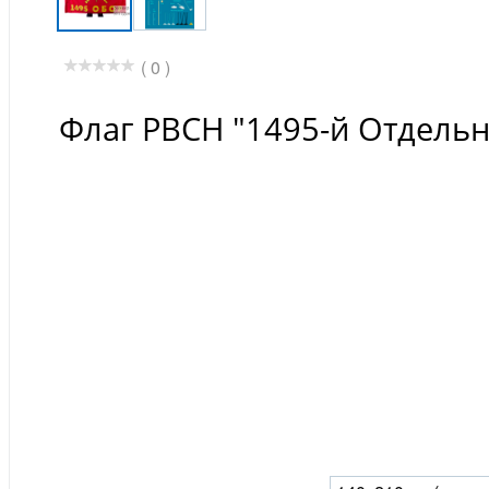
( 0 )
Флаг РВСН "1495-й Отдельн