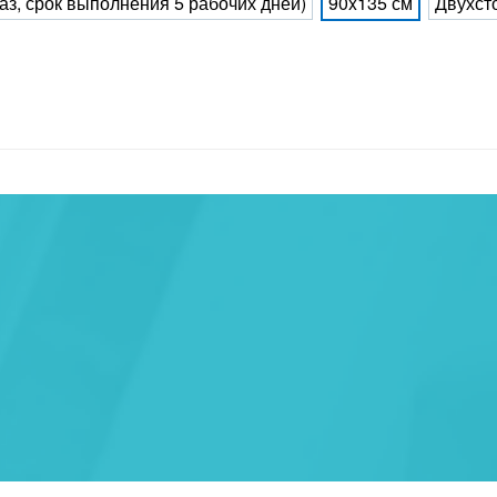
каз, срок выполнения 5 рабочих дней)
90x135 см
Двухст