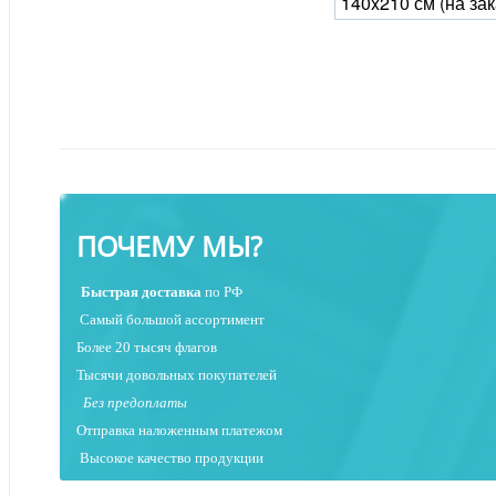
140x210 см (на за
ПОЧЕМУ МЫ?
Быстрая
доставка
по РФ
Самый большой ассортимент
Более 20 тысяч флагов
Тысячи довольных покупателей
Без предоплаты
Отправка наложенным платежо
м
Высокое качество продукции