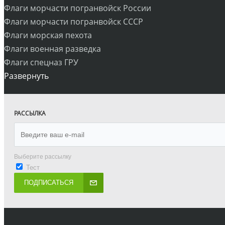
Флаги морчасти погранвойск России
Флаги морчасти погранвойск СССР
Флаги морская пехота
Флаги военная разведка
Флаги спецназ ГРУ
Развернуть
РАССЫЛКА
Выберите рассылку
Тест
ПОДПИСАТЬСЯ