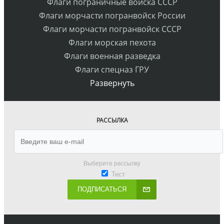
Флаги пограничные войска СССР
Флаги морчасти погранвойск России
Флаги морчасти погранвойск СССР
Флаги морская пехота
Флаги военная разведка
Флаги спецназ ГРУ
Развернуть
РАССЫЛКА
Выберите рассылку
Тест
ПОДПИСАТЬСЯ