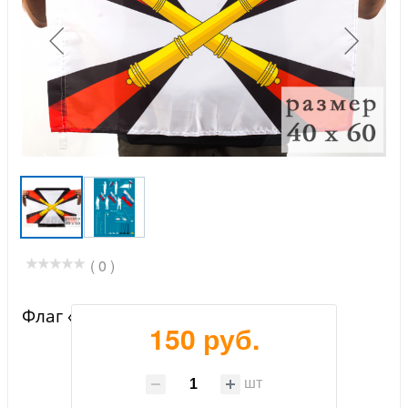
( 0 )
Флаг «РВиА»
150 руб.
шт