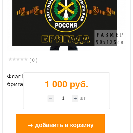
( 0 )
Флаг РВиА «288-я артиллерийская
1 000 руб.
бригада»
шт
→ добавить в корзину